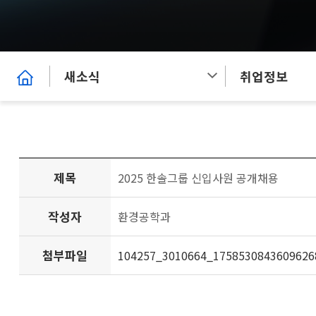
새소식
취업정보
제목
2025 한솔그룹 신입사원 공개채용
작성자
환경공학과
첨부파일
104257_3010664_1758530843609626