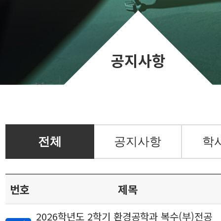
공지사항
전체
공지사항
학
번호
제목
2026학년도 2학기 환경공학과 복수(부)전공