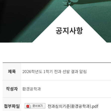
공지사항
제목
2026학년도 1학기 전과 선발 결과 알림
작성자
환경공학과
첨부파일
전과심의기준(환경공학과).pdf