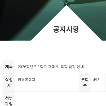
공지사항
제목
2026학년도 1학기 휴학 및 복학 일정 안내
작성
조회
환경공학과
495
자
수
첨부
파일